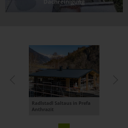
Dachreinigung
rt
Radlstadl Saltaus in Prefa
Metallv
Anthrazit
Wohnh