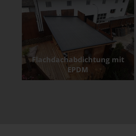
Flachdachabdichtung mit
EPDM