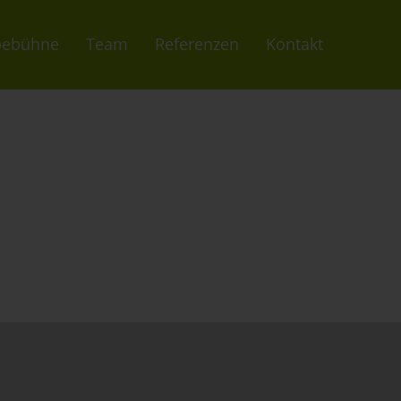
bebühne
Team
Referenzen
Kontakt
PDM
Hochwasserschutz
Dachreinigung