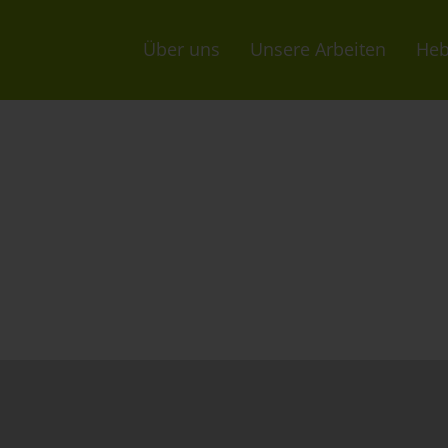
Über uns
Unsere Arbeiten
He
omontage
Planung
Flachdachabdichtung mit E