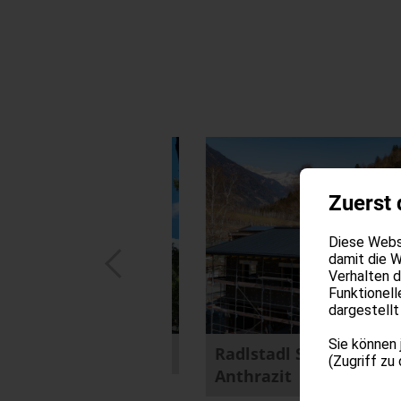
Zuerst 
Diese Websi
damit die W
Verhalten 
Funktionell
dargestellt
Sie können 
a Salgart
Radlstadl Saltaus in Prefa
(Zugriff zu
Anthrazit